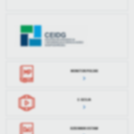
treści w postaci wiadomości, ofert, komunikatów mediów
społecznościowych.
MONITOR POLSKI
E-SESJA
DZIENNIK USTAW