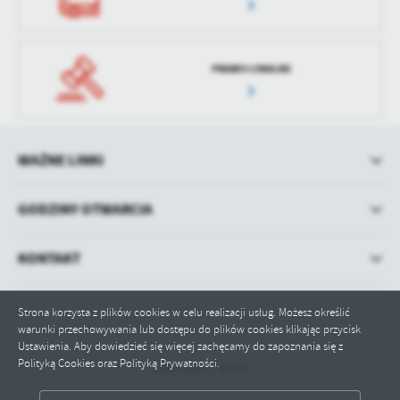
PRAWO LOKALNE
WAŻNE LINKI
GODZINY OTWARCIA
KONTAKT
Strona korzysta z plików cookies w celu realizacji usług. Możesz określić
warunki przechowywania lub dostępu do plików cookies klikając przycisk
Ustawienia. Aby dowiedzieć się więcej zachęcamy do zapoznania się z
Polityką Cookies oraz Polityką Prywatności.
Odwiedzin: 78178